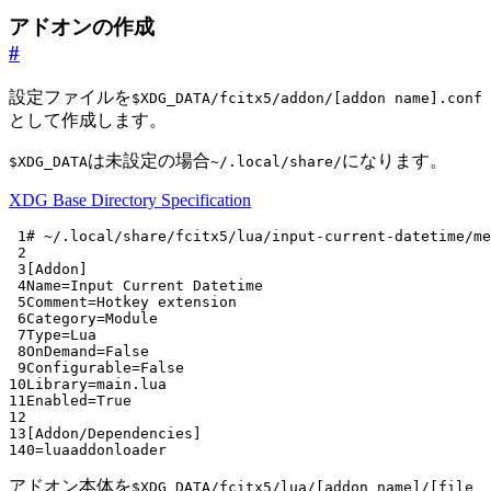
アドオンの作成
#
設定ファイルを
$XDG_DATA/fcitx5/addon/[addon name].conf
として作成します。
は未設定の場合
になります。
$XDG_DATA
~/.local/share/
XDG Base Directory Specification
 1
# ~/.local/share/fcitx5/lua/input-current-datetime/me
 2
 3
[Addon]
 4
Name
=
Input Current Datetime
 5
Comment
=
Hotkey extension
 6
Category
=
Module
 7
Type
=
Lua
 8
OnDemand
=
False
 9
Configurable
=
False
10
Library
=
main.lua
11
Enabled
=
True
12
13
[Addon/Dependencies]
14
0
=
luaaddonloader
アドオン本体を
$XDG_DATA/fcitx5/lua/[addon name]/[file