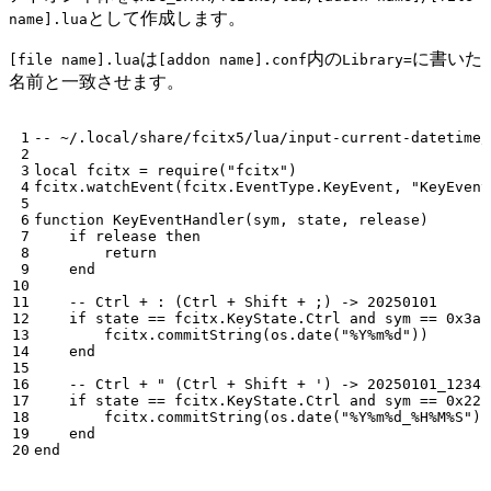
として作成します。
name].lua
は
内の
に書いた
[file name].lua
[addon name].conf
Library=
名前と一致させます。
-- ~/.local/share/fcitx5/lua/input-current-datetime/
local
fcitx
=
require
(
"fcitx"
)
fcitx.watchEvent
(
fcitx.EventType
.
KeyEvent
,
"KeyEvent
function
KeyEventHandler
(
sym
,
state
,
release
)
if
release
then
return
end
-- Ctrl + : (Ctrl + Shift + ;) -> 20250101
if
state
==
fcitx.KeyState
.
Ctrl
and
sym
==
0x3a
fcitx.commitString
(
os.date
(
"%Y%m%d"
))
end
-- Ctrl + " (Ctrl + Shift + ') -> 20250101_12345
if
state
==
fcitx.KeyState
.
Ctrl
and
sym
==
0x22
fcitx.commitString
(
os.date
(
"%Y%m%d_%H%M%S"
))
end
end