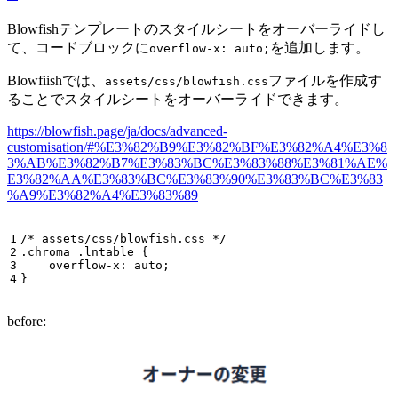
Blowfishテンプレートのスタイルシートをオーバーライドし
て、コードブロックに
を追加します。
overflow-x: auto;
Blowfiishでは、
ファイルを作成す
assets/css/blowfish.css
ることでスタイルシートをオーバーライドできます。
https://blowfish.page/ja/docs/advanced-
customisation/#%E3%82%B9%E3%82%BF%E3%82%A4%E3%8
3%AB%E3%82%B7%E3%83%BC%E3%83%88%E3%81%AE%
E3%82%AA%E3%83%BC%E3%83%90%E3%83%BC%E3%83
%A9%E3%82%A4%E3%83%89
/* assets/css/blowfish.css */
.
chroma
.
lntable
{
overflow-x
:
auto
;
}
before: